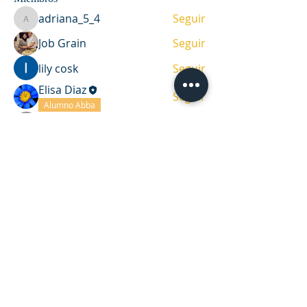
adriana_5_4
Seguir
adriana_5_4
Job Grain
Seguir
lily cosk
Seguir
Elisa Diaz
Seguir
Alumno Abba
Muriel Martínez
Seguir
Ver todos los miembros (7)
DIRECCIÓN
Casa de oración y oficina
Víctor Haedo 1987, esquina Arenal