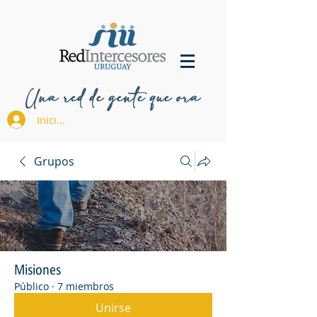
Una red de gente que ora
Iniciar sesión
Grupos
Misiones
Público
·
7 miembros
Unirse