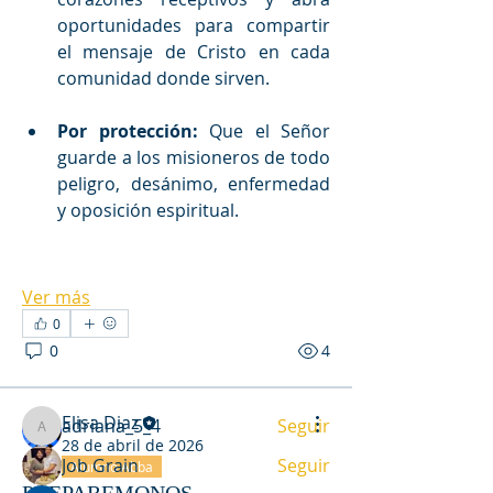
oportunidades para compartir 
el mensaje de Cristo en cada 
comunidad donde sirven.
Por protección:
 Que el Señor 
guarde a los misioneros de todo 
peligro, desánimo, enfermedad 
y oposición espiritual.
Acerca de
En este espacio compartimos
Ver más
novedades de misioneros y otras
...
Leer más
0
0
4
Miembros
Elisa Diaz
adriana_5_4
Seguir
adriana_5_4
28 de abril de 2026
Job Grain
Seguir
Alumno Abba