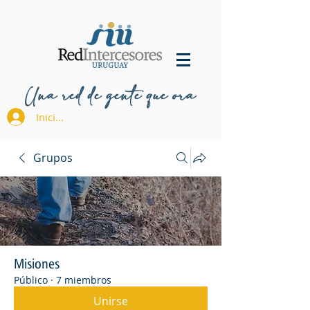
Una red de gente que ora
Iniciar sesión
Grupos
Misiones
Público
·
7 miembros
Unirse