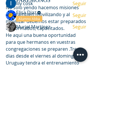
PREPAREMONOS
lily cosk
Seguir
No solo yendo hacemos misiones 
Elisa Diaz
sino tambien movilizando y al 
Seguir
Alumno Abba
movilizar debemos estar preparados 
Muriel Martínez
Seguir
e informados, capacitados.
Ver todos los miembros (7)
He aqui una buena oportunidad 
para que hermanos en vuestras 
congregaciones se preparen .Tres 
dias desde el viernes al domingo OM 
Uruguay tendra el entrenamiento 
misionero COMISIONADOS.
DIRECCIÓN
¿Te animas a participar? Ora a Dios y 
comparte tambien.
Casa de oración y oficina
El equipo de OM Uruguay tiene el 
Víctor Haedo 1987, esquina Arenal
agrado de informar su próximo 
Grande.
entrenamiento Misionero Intensivo 
Montevideo, Uruguay
*COMISIONADOS*
En el link de inscripción tendrás la 