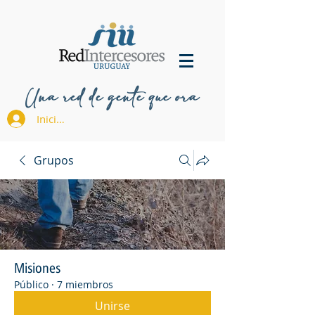
Una red de gente que ora
Iniciar sesión
Grupos
Misiones
Público
·
7 miembros
Unirse