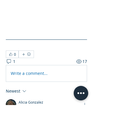
0
1
17
Write a comment...
Newest
Alicia Gonzalez
May 16, 2023
Que maravillosa obra!!!
Like
Reply