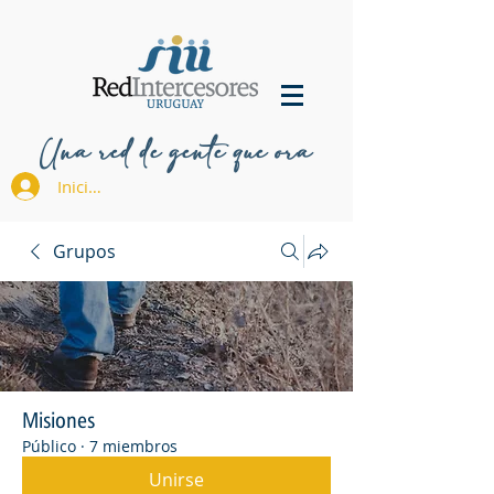
Una red de gente que ora
Iniciar sesión
Grupos
Misiones
Público
·
7 miembros
Unirse