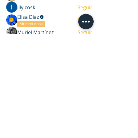
lily cosk
Seguir
Elisa Diaz
Seguir
Alumno Abba
Muriel Martínez
Seguir
Ver todos los miembros (7)
DIRECCIÓN
Casa de oración y oficina
Víctor Haedo 1987, esquina Arenal
Grande.
Montevideo, Uruguay