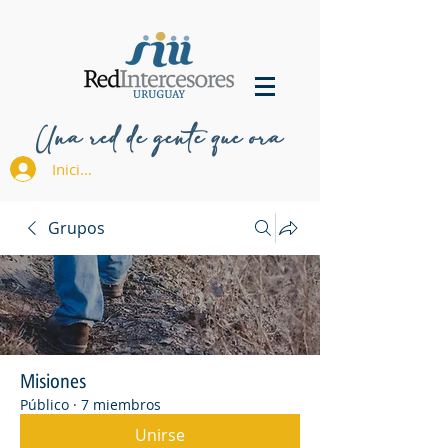
Una red de gente que ora
Iniciar sesión
Grupos
Misiones
Público
·
7 miembros
Unirse