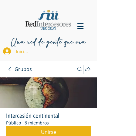
Una red de gente que ora
Iniciar sesión
Grupos
Intercesión continental
Público
·
6 miembros
Unirse