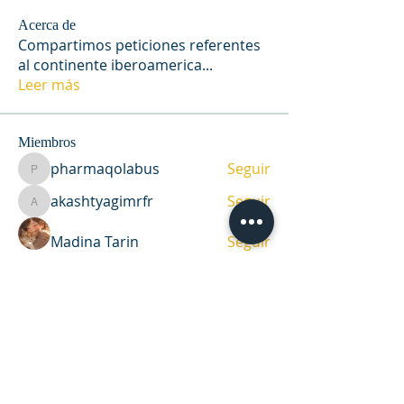
Acerca de
Compartimos peticiones referentes
al continente iberoamerica
...
Leer más
Miembros
pharmaqolabus
Seguir
pharmaqolabus
akashtyagimrfr
Seguir
akashtyagimrfr
Madina Tarin
Seguir
Rupali Wankhede
Seguir
RIU - Montevideo
Seguir
Ver todos los miembros (6)