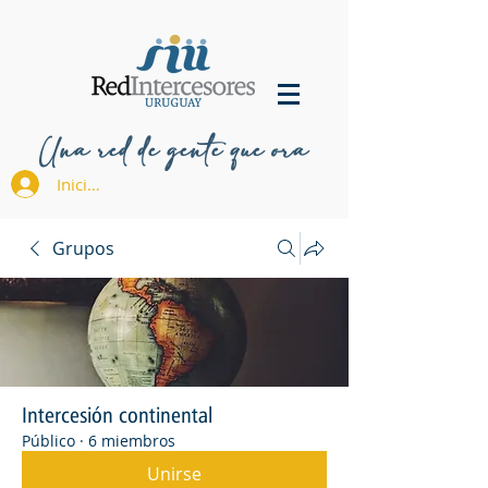
Una red de gente que ora
Iniciar sesión
Grupos
Intercesión continental
Público
·
6 miembros
Unirse