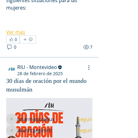
siguientes situaciones para las 
mujeres:
Ver más
0
0
7
RIU - Montevideo
Acerca de
28 de febrero de 2025
Compartimos peticiones referentes
30 días de oración por el mundo
al continente iberoamerica
...
musulmán
Leer más
Miembros
pharmaqolabus
Seguir
pharmaqolabus
akashtyagimrfr
Seguir
akashtyagimrfr