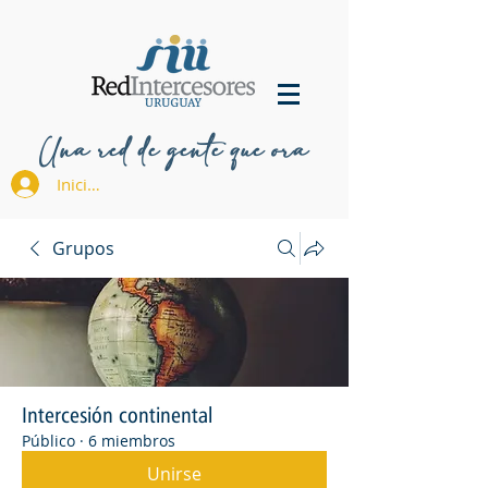
Una red de gente que ora
Iniciar sesión
Grupos
Intercesión continental
Público
·
6 miembros
Unirse