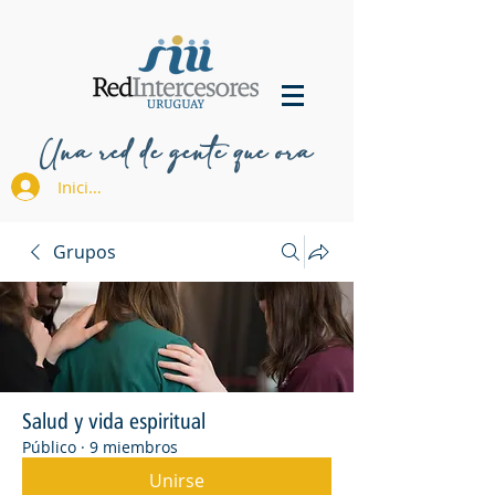
Una red de gente que ora
Iniciar sesión
Grupos
Salud y vida espiritual
Público
·
9 miembros
Unirse