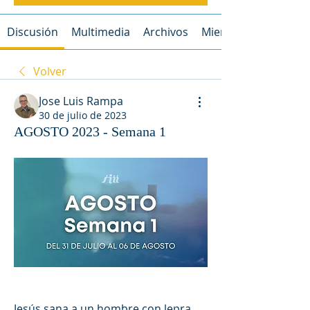
Discusión
Multimedia
Archivos
Miembros
Volver
Jose Luis Rampa
30 de julio de 2023
AGOSTO 2023 - Semana 1
Jesús sana a un hombre con lepra