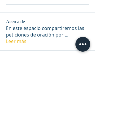
Acerca de
En este espacio compartiremos las
peticiones de oración por
...
Leer más
Miembros
Job Grain
Seguir
adriana_5_4
Seguir
adriana_5_4
CarolaPerez017 Perez
Seguir
RIU - Montevideo
Seguir
carlos garcia
Seguir
Ver todos los miembros (9)