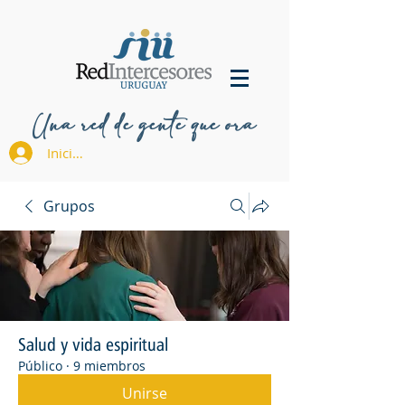
Una red de gente que ora
Iniciar sesión
Grupos
Salud y vida espiritual
Público
·
9 miembros
Unirse