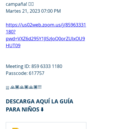
campaña! 👇🏾
Martes 21, 2023 07:00 PM
https://us02web.zoom.us/j/85963331
180?
pwd=VXZ6d295Y1JlSzJoQ0orZUlxOU9
HUT09
Meeting ID: 859 6333 1180
Passcode: 617757
¡¡¡ 🙏🏾🙏🏾🙏🏾!!!
DESCARGA AQUÍ LA GUÍA 
PARA NIÑOS ⬇️