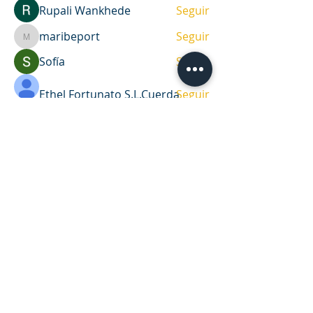
Rupali Wankhede
Seguir
maribeport
Seguir
maribeport
Sofía
Seguir
Ethel Fortunato S.L.Cuerda
Seguir
Ver todos los miembros (35)
DIRECCIÓN
Casa de oración y oficina
Víctor Haedo 1987, esquina Arenal
Grande.
Montevideo, Uruguay