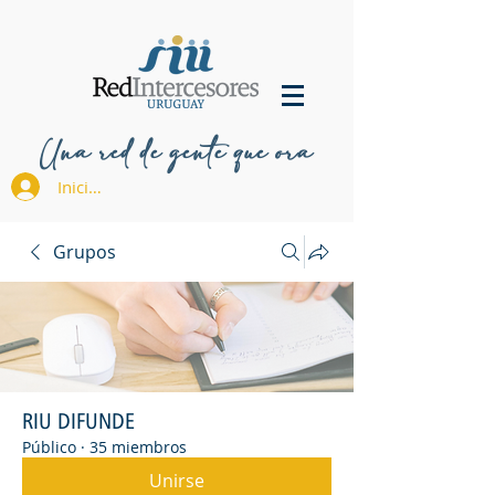
Una red de gente que ora
Iniciar sesión
Grupos
RIU DIFUNDE
Público
·
35 miembros
Unirse