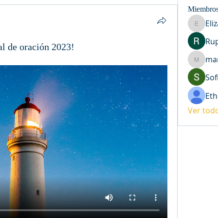
Miembro
Eli
Elizabet
Ru
al de oración 2023!
ma
maribep
Sof
Eth
Ver tod