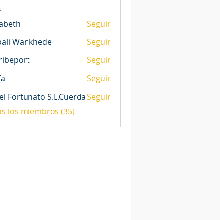
s
zabeth
Seguir
h
pali Wankhede
Seguir
ribeport
Seguir
ort
ía
Seguir
el Fortunato S.L.Cuerda
Seguir
os los miembros (35)