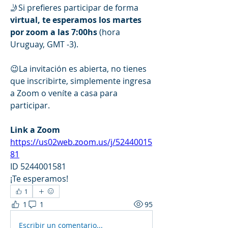
🤳Si prefieres participar de forma 
virtual, te esperamos los martes 
por zoom a las 7:00hs 
(hora 
Uruguay, GMT -3).
😉La invitación es abierta, no tienes 
que inscribirte, simplemente ingresa 
a Zoom o veníte a casa para 
participar.
Link a Zoom 
https://us02web.zoom.us/j/52440015
81
ID 5244001581
¡Te esperamos!
1
1
1
95
Escribir un comentario...