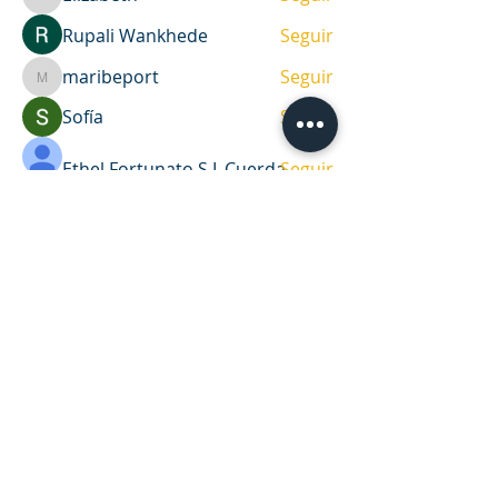
Elizabeth
Rupali Wankhede
Seguir
maribeport
Seguir
maribeport
Sofía
Seguir
Ethel Fortunato S.L.Cuerda
Seguir
Ver todos los miembros (35)
DIRECCIÓN
Casa de oración y oficina
Víctor Haedo 1987, esquina Arenal
Grande.