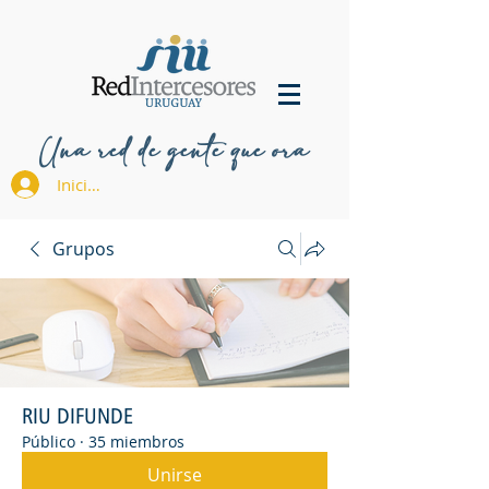
Una red de gente que ora
Iniciar sesión
Grupos
RIU DIFUNDE
Público
·
35 miembros
Unirse