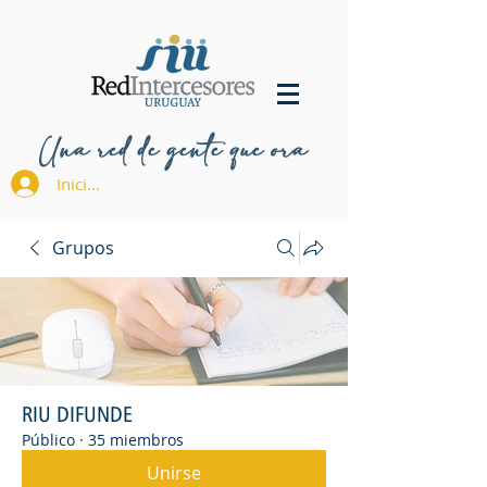
Una red de gente que ora
Iniciar sesión
Grupos
RIU DIFUNDE
Público
·
35 miembros
Unirse