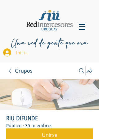
Una red de gente que ora
Iniciar sesión
Grupos
RIU DIFUNDE
Público
·
35 miembros
Unirse