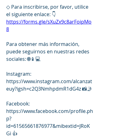
◇ Para inscribirse, por favor, utilice 
el siguiente enlace: 👇 
https://forms.gle/sXuZx9c8arFoipMo
8
Para obtener más información, 
puede seguirnos en nuestras redes 
sociales: 🌐📱💻
Instagram: 
https://www.instagram.com/alcanzat
euy?igsh=c2Q3NmhpdmR1dG4z 📸🤳
Facebook: 
https://www.facebook.com/profile.ph
p?
id=61565661876977&mibextid=JRoK
Gi 👍