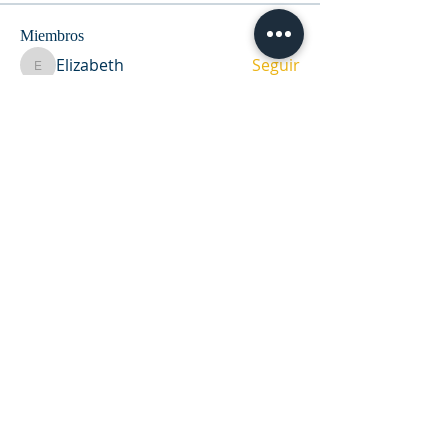
Miembros
Elizabeth
Seguir
Elizabeth
Rupali Wankhede
Seguir
maribeport
Seguir
maribeport
Sofía
Seguir
Ethel Fortunato S.L.Cuerda
Seguir
Ver todos los miembros (35)
DIRECCIÓN
Casa de oración y oficina