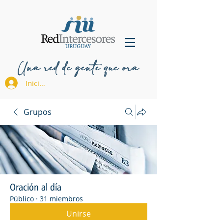
Una red de gente que ora
Iniciar sesión
Grupos
Oración al día
Público
·
31 miembros
Unirse