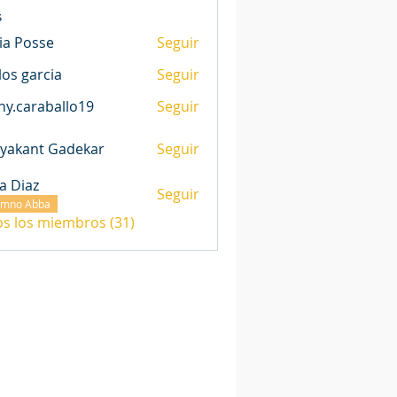
s
via Posse
Seguir
los garcia
Seguir
ny.caraballo19
Seguir
araballo19
yakant Gadekar
Seguir
sa Diaz
Seguir
umno Abba
os los miembros (31)