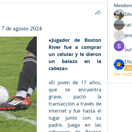
Miembro
Sil
car
s 7 de agosto 2024
jen
jenny.c
«
Jugador de Boston 
River fue a comprar 
Sur
un celular y le dieron 
un balazo en la 
Eli
cabeza
»
Al
Ver tod
«
El joven de 17 años, 
que se encuentra 
grave, pactó la 
transacción a través de 
internet y fue hasta el 
lugar junto con su 
padre. Juega en las 