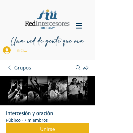
Una red de gente que ora
Iniciar sesión
Grupos
Intercesión y oración
Público
·
7 miembros
Unirse