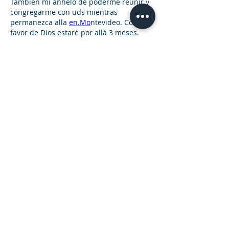
También mi anhelo de poderme reunir y 
congregarme con uds mientras 
permanezca alla 
en.Mo
ntevideo. Con el 
favor de Dios estaré por allá 3 meses. 
Agradezco a.Dios.por esta oportunidad ..
Gracia y paz.
Saludos cordial.
Me gusta
Reaccionar
Ver más comentarios
Acerca de
Incentivamos a la oración e
intercesión unida de la comunida
...
Leer más
Miembros
RIU - Montevideo
Seguir