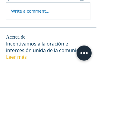
Write a comment...
Acerca de
Incentivamos a la oración e
intercesión unida de la comunida
...
Leer más
Miembros
RIU - Montevideo
Seguir
Hermoine Anderson
Seguir
alexia316
Seguir
spadulapc40
Seguir
spadulapc40
Elisa Diaz
Seguir
Alumno Abba