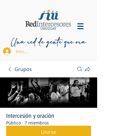
Una red de gente que ora
Iniciar sesión
Grupos
Intercesión y oración
Público
·
7 miembros
Unirse