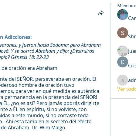
Miembro
Car
Sh
n Adicciones: 
s varones, y fueron hacia Sodoma; pero Abraham 
ová. Y se acercó Abraham y dijo: ¿Destruirás 
Jua
mpío? Génesis 18: 22-23 
Cri
de oración era Abraham! 
nte del SEÑOR, perseveraba en oración. El 
adr
adriana
oderoso hombre de oración tuvo 
Ver tod
emos, para ver en qué medida es auténtica 
ra permanencia en la presencia del SEÑOR! 
 ÉL, ¿no es así? Pero jamás podrás dirigirte 
te a ÉL en espíritu, si no volviste, con 
ldas a este mundo, si no cortaste toda 
 Ahí está también el secreto del efecto 
n de Abraham. Dr. Wim Malgo.