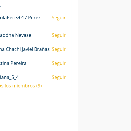
s
olaPerez017 Perez
Seguir
raddha Nevase
Seguir
na Chachi Javiel Brañas
Seguir
stina Pereira
Seguir
iana_5_4
Seguir
_5_4
os los miembros (9)