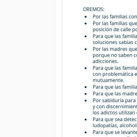
OREMOS:
Por las familias co
Por las familias qu
posición de calle p
Para que las famil
soluciones sabias 
Por las madres que 
porque no saben có
adicciones.
Para que las famil
con problemática e
mutuamente.
Para que las famili
Para que las madre
Por sabiduría para 
y con discernimien
los adictos utiliza
Para que sea detect
ludopatías, alcohol
Para que se levante