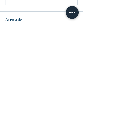
Acerca de
En este espacio compartiremos las
peticiones de oración por
...
Leer más
Miembros
CarolaPerez017 Perez
Seguir
Shraddha Nevase
Seguir
Juana Chachi Javiel Brañas
Seguir
Cristina Pereira
Seguir
adriana_5_4
Seguir
adriana_5_4