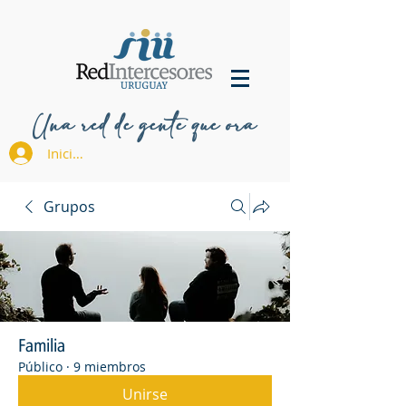
Una red de gente que ora
Iniciar sesión
Grupos
Familia
Público
·
9 miembros
Unirse