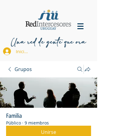
Una red de gente que ora
Iniciar sesión
Grupos
Familia
Público
·
9 miembros
Unirse