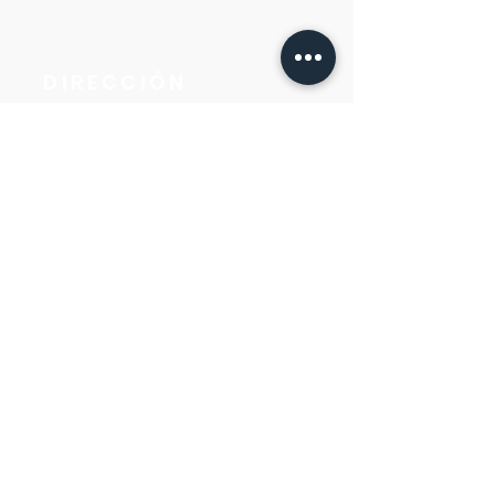
DIRECCIÓN
Casa de oración y oficina
Víctor Haedo 1987, esquina Arenal
Grande.
Montevideo, Uruguay
CONTACTO
WhatsApp
(+598)
98 98 43 00