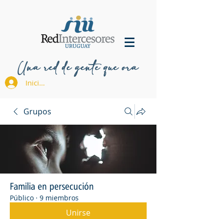
Una red de gente que ora
Iniciar sesión
Grupos
Familia en persecución
Público
·
9 miembros
Unirse