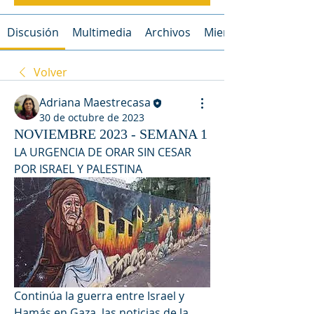
Discusión
Multimedia
Archivos
Miembros
Volver
Adriana Maestrecasa
30 de octubre de 2023
NOVIEMBRE 2023 - SEMANA 1
LA URGENCIA DE ORAR SIN CESAR 
POR ISRAEL Y PALESTINA 
Continúa la guerra entre Israel y 
Hamás en Gaza, las noticias de la 