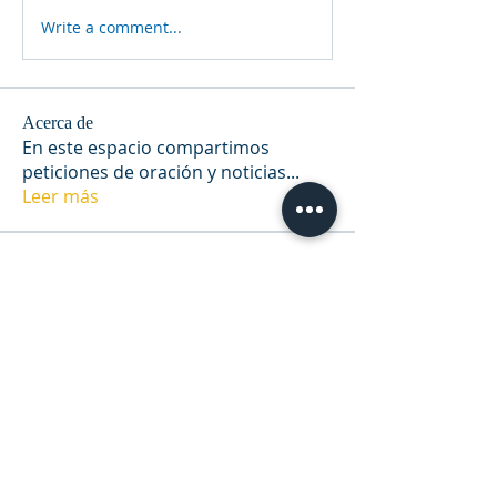
Write a comment...
Acerca de
En este espacio compartimos
peticiones de oración y noticias
...
Leer más
Miembros
Suryakant Gadekar
Seguir
RIU - Montevideo
Seguir
Adriana Maestrecasa
Seguir
CarolaPerez017 Perez
Seguir