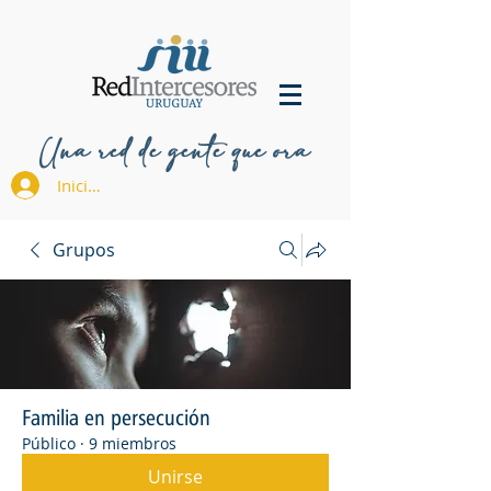
Una red de gente que ora
Iniciar sesión
Grupos
Familia en persecución
Público
·
9 miembros
Unirse