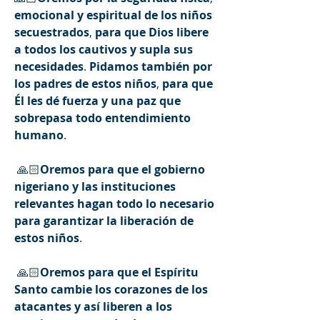
emocional
y
espiritual
de
los
niños
secuestrados
, 
para
que
Dios
libere
a
todos
los
cautivos
y
supla
sus
necesidades
. 
Pidamos
también
por
los
padres
de
estos
niños
, 
para
que
Él
les
dé
fuerza
y
una
paz
que
sobrepasa
todo
entendimiento
humano
.
 🙏🏻
Oremos
para
que
el
gobierno
nigeriano
y
las
instituciones
relevantes
hagan
todo
lo
necesario
para
garantizar
la
liberación
de
estos
niños
.
 🙏🏻
Oremos
para
que
el
Espíritu
Santo
cambie
los
corazones
de
los
atacantes
y
así
liberen
a
los