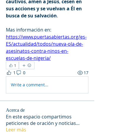
cautivos
, 
amen
a
Jesús
, 
cesen
en
sus
acciones
y
se
vuelvan
a
Él
en
busca
de
su
salvación
.
Mas información en: 
https://www.puertasabiertas.org/es-
ES/actualidad/todos/nueva-ola-de-
asesinatos-contra-ninos-en-
escuelas-de-nigeria/
1
1
0
17
Write a comment...
Acerca de
En este espacio compartimos
peticiones de oración y noticias
...
Leer más