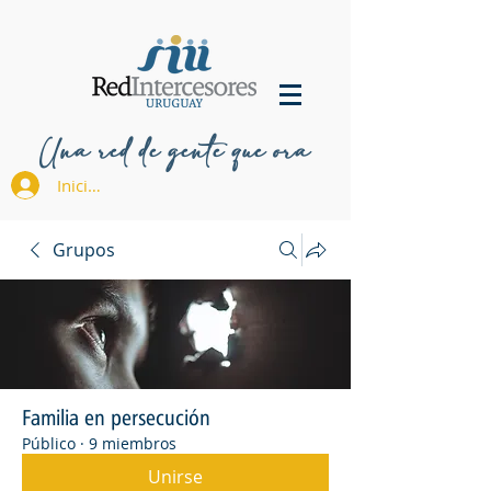
Una red de gente que ora
Iniciar sesión
Grupos
Familia en persecución
Público
·
9 miembros
Unirse