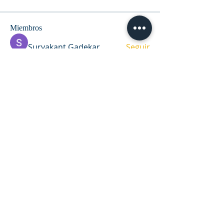
Miembros
Suryakant Gadekar
Seguir
RIU - Montevideo
Seguir
Adriana Maestrecasa
Seguir
CarolaPerez017 Perez
Seguir
Job Grain
Seguir
Ver todos los miembros (9)
DIRECCIÓN