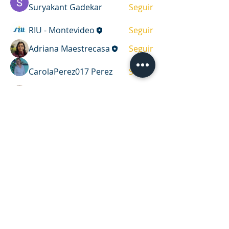
Suryakant Gadekar
Seguir
RIU - Montevideo
Seguir
Adriana Maestrecasa
Seguir
CarolaPerez017 Perez
Seguir
Job Grain
Seguir
Ver todos los miembros (9)
DIRECCIÓN
Casa de oración y oficina
Víctor Haedo 1987, esquina Arenal