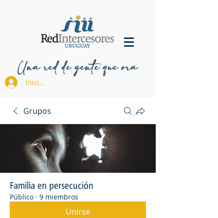
Una red de gente que ora
Iniciar sesión
Grupos
Familia en persecución
Público
·
9 miembros
Unirse