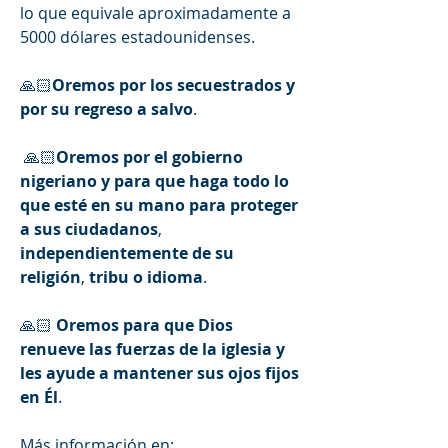
lo que equivale aproximadamente a 
5000 dólares estadounidenses. 
🙏🏻
Oremos
por
los
secuestrados
y
por
su
regreso
a
salvo
.
 🙏🏻
Oremos
por
el
gobierno
nigeriano
y
para
que
haga
todo
lo
que
esté
en
su
mano
para
proteger
a
sus
ciudadanos
, 
independientemente
de
su
religión
, 
tribu
o
idioma
.
🙏🏻 
Oremos
para
que
Dios
renueve
las fuerzas de la iglesia y 
les ayude a mantener
sus
ojos
fijos
en
Él
.
Más información en: 