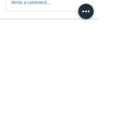
Write a comment...
Acerca de
Contenido digital de nuestra
publicación editorial anual, co
...
Leer más
Miembros
Sneha Kinholkar
Seguir
gustavogomez1766
Seguir
Dulcinea Rivero
Seguir
natisol106
Seguir
akashtyagimrfr
Seguir
akashtyagimrfr
Ver todos los miembros (33)