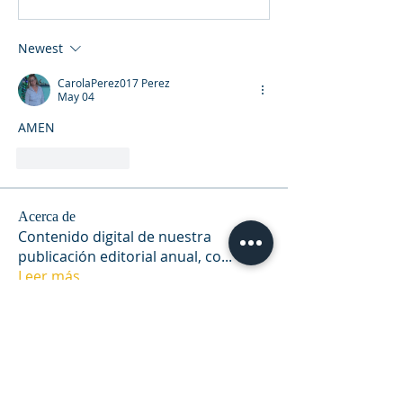
Newest
CarolaPerez017 Perez
May 04
AMEN
Like
Reply
Acerca de
Contenido digital de nuestra
publicación editorial anual, co
...
Leer más
Miembros
Sneha Kinholkar
Seguir
gustavogomez1766
Seguir