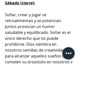
Sábado (cierre):
Soñar, crear y jugar se 
retroalimentan y se potencian. 
Juntos provocan un humor 
saludable y equilibrado. Soñar es el 
único derecho que no puede 
prohibirse. Dios siembra en 
nosotros semillas de creatividad 
para alcanzar aquellos sueños que 
cumplen su propósito en nosotros y 
en nuestras naciones.
📖
Medita en 
Sal. 126.1-2
0
0
30
댓글을 입력하세요.