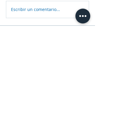
Escribir un comentario...
Acerca de
Contenido digital de nuestra
publicación editorial anual, co
...
Leer más
Miembros
Sneha Kinholkar
Seguir
gustavogomez1766
Seguir
Dulcinea Rivero
Seguir
natisol106
Seguir
akashtyagimrfr
Seguir