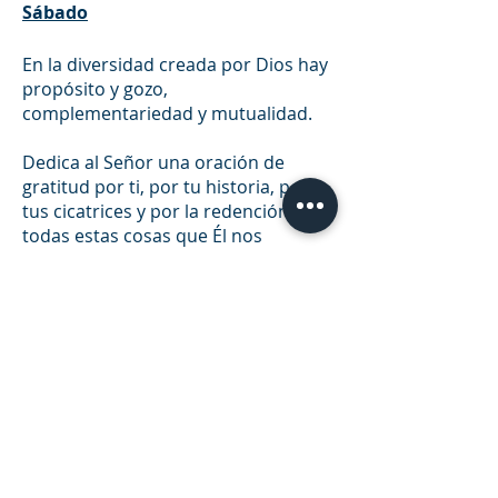
Sábado
En la diversidad creada por Dios hay 
propósito y gozo, 
complementariedad y mutualidad.
Dedica al Señor una oración de 
gratitud por ti, por tu historia, por 
tus cicatrices y por la redención de 
todas estas cosas que Él nos 
proporciona en Cristo Jesus.
📖 Medita en 
Ro. 11.33-36
0
0
83
Write a comment...