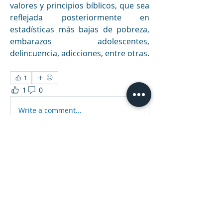
valores y principios bíblicos, que sea 
reflejada posteriormente en 
estadísticas más bajas de pobreza, 
embarazos adolescentes, 
delincuencia, adicciones, entre otras.
1
1
0
81
Write a comment...
Acerca de
Contenido digital de nuestra
publicación editorial anual, co
...
Leer más
Miembros