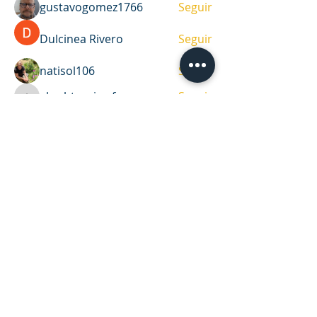
gustavogomez1766
Seguir
Dulcinea Rivero
Seguir
natisol106
Seguir
akashtyagimrfr
Seguir
akashtyagimrfr
Ver todos los miembros (33)
DIRECCIÓN
Casa de oración y oficina
Víctor Haedo 1987, esquina Arenal
Grande.
Montevideo, Uruguay