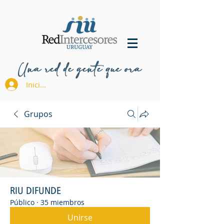
Una red de gente que ora
Iniciar sesión
Grupos
RIU DIFUNDE
Público
·
35 miembros
Unirse