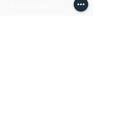
DIRECCIÓN
Casa de oración y oficina
Víctor Haedo 1987, esquina Arenal
Grande.
Montevideo, Uruguay
CONTACTO
WhatsApp
(+598)
98 98 43 00
(+598)
98 55 66 74